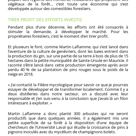
végétaux de la forêt… c’est toute une économie qui s’est
développée autour des comestibles forestiers.
TIRER PROFIT DES EFFORTS INVESTIS
Pendant plus d’une décennie, les efforts ont été consacrés à
stimuler la demande, à développer le marché. Pour les
propriétaires forestiers, c’est le moment d’en tirer profit.
Et plusieurs le font, comme Martin Laflamme, qui s’est lancé dans
l’aventure de la culture de genévriers, dont les baies entrent dans
la production du gin, sur une partie de sa terre à bois de plus de 15
hectares dans la petite municipalité de Sainte-Ursule en Mauricie. Il
raconte s’être lancé dans cette production émergente après avoir
perdu 40 % de sa plantation de pins rouges sous le poids de la
neige en 2018.
« J’ai contacté la Filière mycologique pour savoir ce que je pourrais
essayer de développer et de transformer localement. Comme il y a
deux distilleries dans notre secteur, on a discuté avec leur
responsable et j’en suis venu à la conclusion que j’avais là un filon
intéressant à exploiter. »
Martin Laflamme a donc planté 300 arbustes qui ne seront
productifs que dans quelques années. Il a également mis une
petite superficie de sa forêt à la disposition d’une équipe de
chercheurs de l’Université Laval qui étudie la croissance de pins à
pignons inoculés avec du mycélium de champignons bolets.