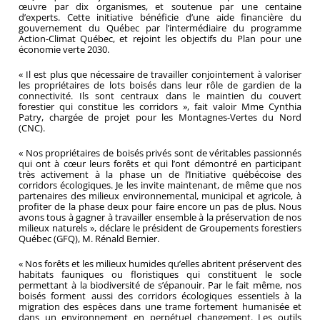
œuvre par dix organismes, et soutenue par une centaine
d’experts. Cette initiative bénéficie d’une aide financière du
gouvernement du Québec par l’intermédiaire du programme
Action-Climat Québec, et rejoint les objectifs du Plan pour une
économie verte 2030.
« Il est plus que nécessaire de travailler conjointement à valoriser
les propriétaires de lots boisés dans leur rôle de gardien de la
connectivité. Ils sont centraux dans le maintien du couvert
forestier qui constitue les corridors », fait valoir Mme Cynthia
Patry, chargée de projet pour les Montagnes-Vertes du Nord
(CNC).
« Nos propriétaires de boisés privés sont de véritables passionnés
qui ont à cœur leurs forêts et qui l’ont démontré en participant
très activement à la phase un de l’Initiative québécoise des
corridors écologiques. Je les invite maintenant, de même que nos
partenaires des milieux environnemental, municipal et agricole, à
profiter de la phase deux pour faire encore un pas de plus. Nous
avons tous à gagner à travailler ensemble à la préservation de nos
milieux naturels », déclare le président de Groupements forestiers
Québec (GFQ), M. Rénald Bernier.
« Nos forêts et les milieux humides qu’elles abritent préservent des
habitats fauniques ou floristiques qui constituent le socle
permettant à la biodiversité de s’épanouir. Par le fait même, nos
boisés forment aussi des corridors écologiques essentiels à la
migration des espèces dans une trame fortement humanisée et
dans un environnement en perpétuel changement. Les outils