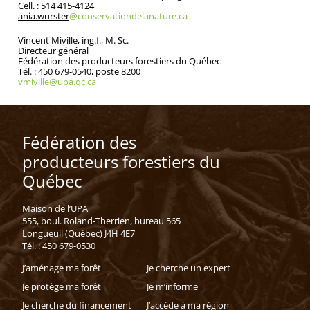
Cell. : 514 415-4124
ania.wurster
@conservationdelanature.ca
Vincent Miville, ing.f., M. Sc.
Directeur général
Fédération des producteurs forestiers du Québec
Tél. : 450 679-0540, poste 8200
vmiville@upa.qc.ca
Fédération des
producteurs forestiers du
Québec
Maison de l’UPA
555, boul. Roland-Therrien, bureau 565
Longueuil (Québec) J4H 4E7
Tél. : 450 679-0530
J’aménage ma forêt
Je cherche un expert
Je protège ma forêt
Je m’informe
Je cherche du financement
J’accède à ma région