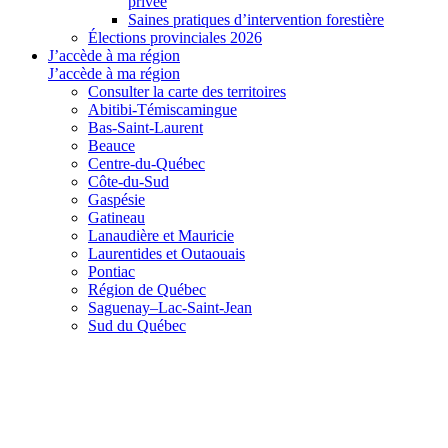
privée
Saines pratiques d’intervention forestière
Élections provinciales 2026
J’accède à ma région
J’accède à ma région
Consulter la carte des territoires
Abitibi-Témiscamingue
Bas-Saint-Laurent
Beauce
Centre-du-Québec
Côte-du-Sud
Gaspésie
Gatineau
Lanaudière et Mauricie
Laurentides et Outaouais
Pontiac
Région de Québec
Saguenay–Lac-Saint-Jean
Sud du Québec