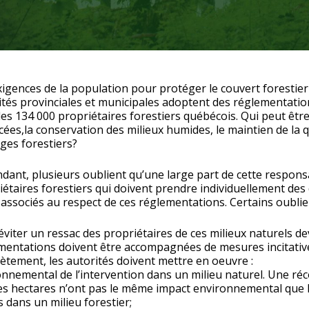
xigences de la population pour protéger le couvert forestier
ités provinciales et municipales adoptent des réglementati
les 134 000 propriétaires forestiers québécois. Qui peut être
ées,la conservation des milieux humides, le maintien de la q
ges forestiers?
dant, plusieurs oublient qu’une large part de cette respons
iétaires forestiers qui doivent prendre individuellement des 
 associés au respect de ces réglementations. Certains oublie
éviter un ressac des propriétaires de ces milieux naturels de
mentations doivent être accompagnées de mesures incitative
ètement, les autorités doivent mettre en oeuvre :
nemental de l’intervention dans un milieu naturel. Une récol
ues hectares n’ont pas le même impact environnemental que 
dans un milieu forestier;