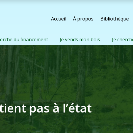
Accueil
À propos
Bibliothèque
herche du financement
Je vends mon bois
Je cherch
ient pas à l’état