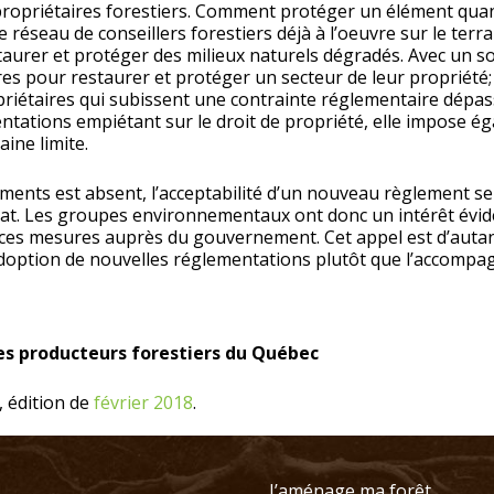
propriétaires forestiers. Comment protéger un élément quan
e réseau de conseillers forestiers déjà à l’oeuvre sur le terr
taurer et protéger des milieux naturels dégradés. Avec un 
res pour restaurer et protéger un secteur de leur propriété;
iétaires qui subissent une contrainte réglementaire dépassa
ntations empiétant sur le droit de propriété, elle impose ég
ine limite.
ments est absent, l’acceptabilité d’un nouveau règlement sera
bat. Les groupes environnementaux ont donc un intérêt éviden
r ces mesures auprès du gouvernement. Cet appel est d’autant
’adoption de nouvelles réglementations plutôt que l’accomp
es producteurs forestiers du Québec
, édition de
février 2018
.
J’aménage ma forêt