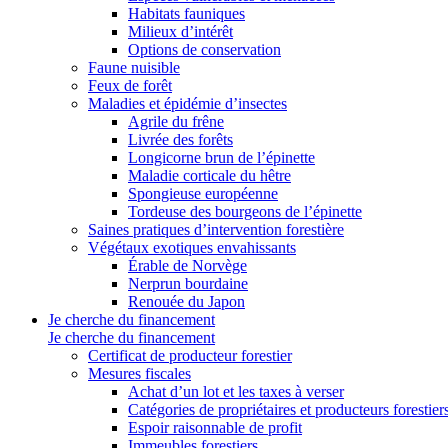
Habitats fauniques
Milieux d’intérêt
Options de conservation
Faune nuisible
Feux de forêt
Maladies et épidémie d’insectes
Agrile du frêne
Livrée des forêts
Longicorne brun de l’épinette
Maladie corticale du hêtre
Spongieuse européenne
Tordeuse des bourgeons de l’épinette
Saines pratiques d’intervention forestière
Végétaux exotiques envahissants
Érable de Norvège
Nerprun bourdaine
Renouée du Japon
Je cherche du financement
Je cherche du financement
Certificat de producteur forestier
Mesures fiscales
Achat d’un lot et les taxes à verser
Catégories de propriétaires et producteurs forestier
Espoir raisonnable de profit
Immeubles forestiers