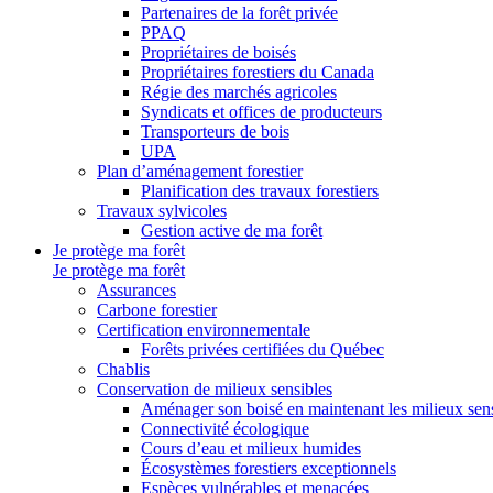
Partenaires de la forêt privée
PPAQ
Propriétaires de boisés
Propriétaires forestiers du Canada
Régie des marchés agricoles
Syndicats et offices de producteurs
Transporteurs de bois
UPA
Plan d’aménagement forestier
Planification des travaux forestiers
Travaux sylvicoles
Gestion active de ma forêt
Je protège ma forêt
Je protège ma forêt
Assurances
Carbone forestier
Certification environnementale
Forêts privées certifiées du Québec
Chablis
Conservation de milieux sensibles
Aménager son boisé en maintenant les milieux sensi
Connectivité écologique
Cours d’eau et milieux humides
Écosystèmes forestiers exceptionnels
Espèces vulnérables et menacées