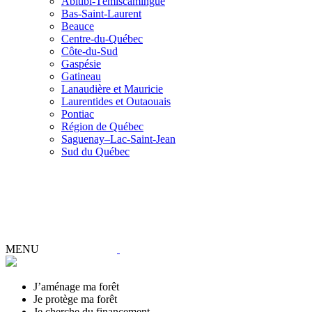
Abitibi-Témiscamingue
Bas-Saint-Laurent
Beauce
Centre-du-Québec
Côte-du-Sud
Gaspésie
Gatineau
Lanaudière et Mauricie
Laurentides et Outaouais
Pontiac
Région de Québec
Saguenay–Lac-Saint-Jean
Sud du Québec
MENU
J’aménage ma forêt
Je protège ma forêt
Je cherche du financement