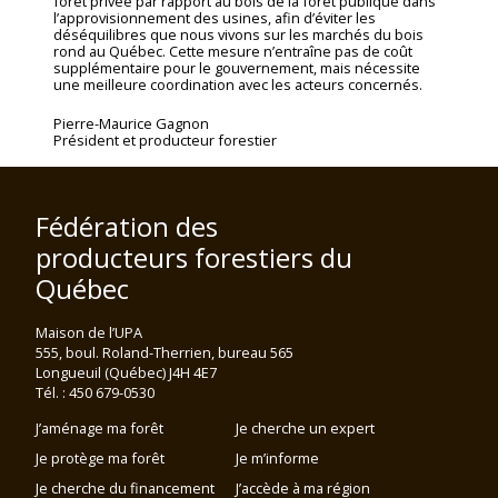
forêt privée par rapport au bois de la forêt publique dans
l’approvisionnement des usines, afin d’éviter les
déséquilibres que nous vivons sur les marchés du bois
rond au Québec. Cette mesure n’entraîne pas de coût
supplémentaire pour le gouvernement, mais nécessite
une meilleure coordination avec les acteurs concernés.
Pierre-Maurice Gagnon
Président et producteur forestier
Fédération des
producteurs forestiers du
Québec
Maison de l’UPA
555, boul. Roland-Therrien, bureau 565
Longueuil (Québec) J4H 4E7
Tél. : 450 679-0530
J’aménage ma forêt
Je cherche un expert
Je protège ma forêt
Je m’informe
Je cherche du financement
J’accède à ma région