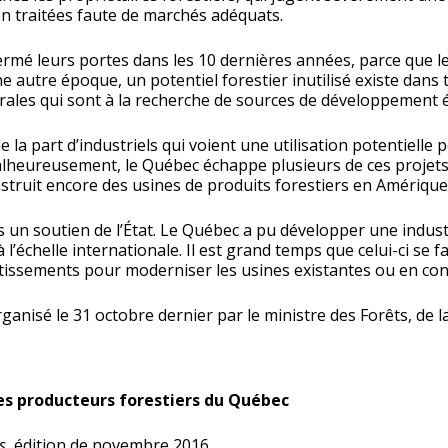
on traitées faute de marchés adéquats.
ermé leurs portes dans les 10 dernières années, parce que le 
e autre époque, un potentiel forestier inutilisé existe dans 
urales qui sont à la recherche de sources de développement
 la part d’industriels qui voient une utilisation potentielle 
Malheureusement, le Québec échappe plusieurs de ces projets 
onstruit encore des usines de produits forestiers en Amériqu
s un soutien de l’État. Le Québec a pu développer une indus
l’échelle internationale. Il est grand temps que celui-ci se 
estissements pour moderniser les usines existantes ou en cons
anisé le 31 octobre dernier par le ministre des Forêts, de l
es producteurs forestiers du Québec
s
, édition de novembre 2016