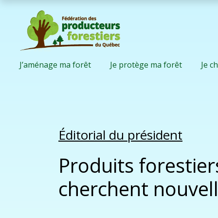
J’aménage ma forêt
Je protège ma forêt
Je c
Éditorial du président
Produits forestier
cherchent nouvell