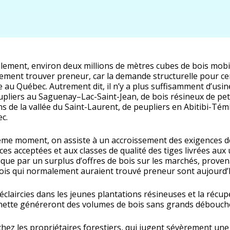
llement, environ deux millions de mètres cubes de bois mobi
ilement trouver preneur, car la demande structurelle pour ce
ée au Québec. Autrement dit, il n’y a plus suffisamment d’us
upliers au Saguenay–Lac-Saint-Jean, de bois résineux de peti
ns de la vallée du Saint-Laurent, de peupliers en Abitibi-Té
c.
me moment, on assiste à un accroissement des exigences de
es acceptées et aux classes de qualité des tiges livrées aux
ique par un surplus d’offres de bois sur les marchés, provena
ois qui normalement auraient trouvé preneur sont aujourd’h
d’éclaircies dans les jeunes plantations résineuses et la réc
inette généreront des volumes de bois sans grands débouch
chez les propriétaires forestiers, qui jugent sévèrement une 