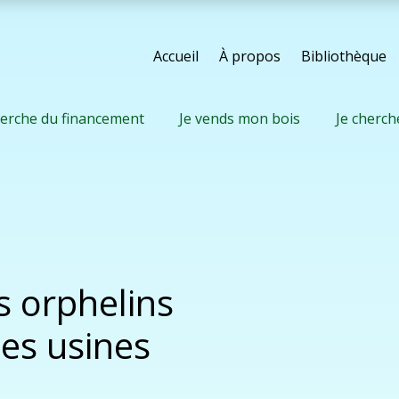
Accueil
À propos
Bibliothèque
herche du financement
Je vends mon bois
Je cherch
s orphelins
es usines