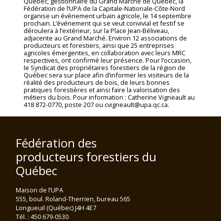
Québec, gestionnaire du Grand Marché de Québec, la
Fédération de l’UPA de la Capitale-Nationale-Côte-Nord
organise un événement urbain agricole, le 14 septembre
prochain. L’événement qui se veut convivial et festif se
déroulera à l’extérieur, sur la Place Jean-Béliveau,
adjacente au Grand Marché. Environ 12 associations de
producteurs et forestiers, ainsi que 25 entreprises
agricoles émergentes, en collaboration avec leurs MRC
respectives, ont confirmé leur présence. Pour l’occasion,
le Syndicat des propriétaires forestiers de la région de
Québec sera sur place afin d’informer les visiteurs de la
réalité des producteurs de bois, de leurs bonnes
pratiques forestières et ainsi faire la valorisation des
métiers du bois. Pour information : Catherine Vigneault au
418 872-0770, poste 207 ou cvigneault@upa.qc.ca.
Fédération des
producteurs forestiers du
Québec
Maison de l’UPA
555, boul. Roland-Therrien, bureau 565
Longueuil (Québec) J4H 4E7
Tél. : 450 679-0530