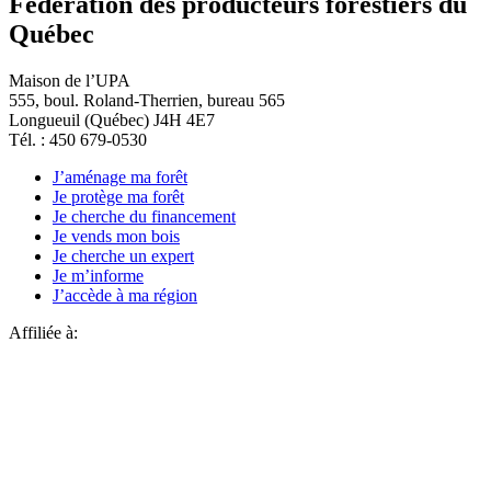
Fédération des producteurs forestiers du
Québec
Maison de l’UPA
555, boul. Roland-Therrien, bureau 565
Longueuil (Québec) J4H 4E7
Tél. : 450 679-0530
J’aménage ma forêt
Je protège ma forêt
Je cherche du financement
Je vends mon bois
Je cherche un expert
Je m’informe
J’accède à ma région
Affiliée à: