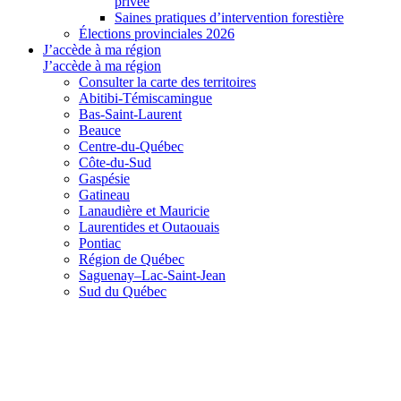
privée
Saines pratiques d’intervention forestière
Élections provinciales 2026
J’accède à ma région
J’accède à ma région
Consulter la carte des territoires
Abitibi-Témiscamingue
Bas-Saint-Laurent
Beauce
Centre-du-Québec
Côte-du-Sud
Gaspésie
Gatineau
Lanaudière et Mauricie
Laurentides et Outaouais
Pontiac
Région de Québec
Saguenay–Lac-Saint-Jean
Sud du Québec