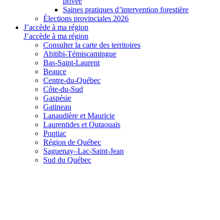
privée
Saines pratiques d’intervention forestière
Élections provinciales 2026
J’accède à ma région
J’accède à ma région
Consulter la carte des territoires
Abitibi-Témiscamingue
Bas-Saint-Laurent
Beauce
Centre-du-Québec
Côte-du-Sud
Gaspésie
Gatineau
Lanaudière et Mauricie
Laurentides et Outaouais
Pontiac
Région de Québec
Saguenay–Lac-Saint-Jean
Sud du Québec