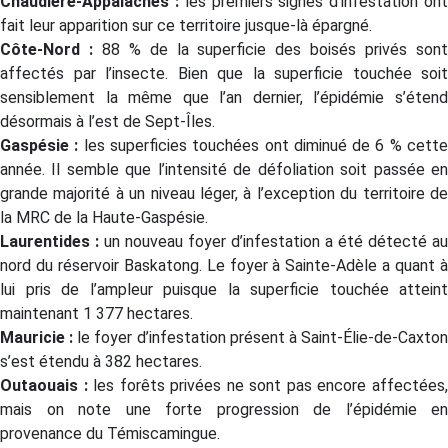
Chaudière-Appalaches :
les premiers signes d’infestation on
fait leur apparition sur ce territoire jusque-là épargné.
Côte-Nord :
88 % de la superficie des boisés privés son
affectés par l’insecte. Bien que la superficie touchée soit
sensiblement la même que l’an dernier, l’épidémie s’étend
désormais à l’est de Sept-Îles.
Gaspésie :
les superficies touchées ont diminué de 6 % cett
année. Il semble que l’intensité de défoliation soit passée en
grande majorité à un niveau léger, à l’exception du territoire de
la MRC de la Haute-Gaspésie.
Laurentides :
un nouveau foyer d’infestation a été détecté au
nord du réservoir Baskatong. Le foyer à Sainte-Adèle a quant à
lui pris de l’ampleur puisque la superficie touchée atteint
maintenant 1 377 hectares.
Mauricie :
le foyer d’infestation présent à Saint-Élie-de-Caxto
s’est étendu à 382 hectares.
Outaouais :
les forêts privées ne sont pas encore affectées
mais on note une forte progression de l’épidémie en
provenance du Témiscamingue.