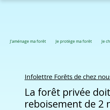
J’aménage ma forêt
Je protège ma forêt
Je c
Infolettre Forêts de chez no
La forêt privée doi
reboisement de 2 m