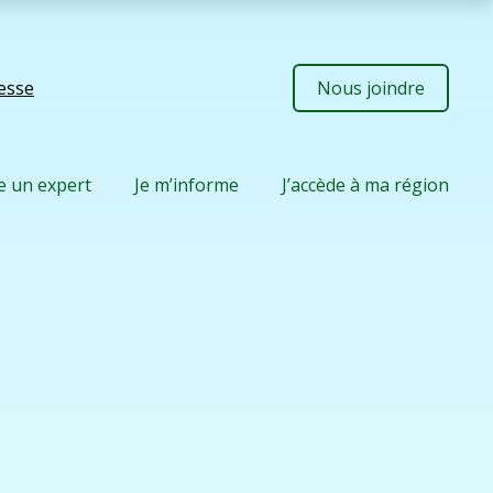
resse
Nous joindre
e un expert
Je m’informe
J’accède à ma région