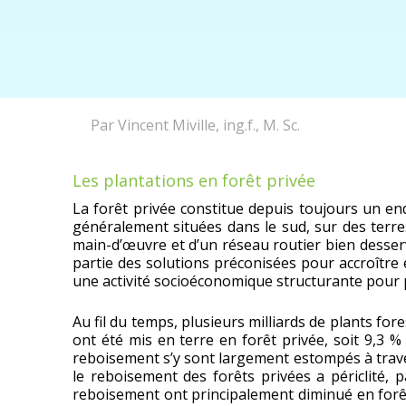
Par Vincent Miville, ing.f., M. Sc.
Les plantations en forêt privée
La forêt privée constitue depuis toujours un end
généralement situées dans le sud, sur des terres
main-d’œuvre et d’un réseau routier bien desserv
partie des solutions préconisées pour accroître
une activité socioéconomique structurante pour 
Au fil du temps, plusieurs milliards de plants fore
ont été mis en terre en forêt privée, soit 9,3 
reboisement s’y sont largement estompés à trave
le reboisement des forêts privées a périclité, 
reboisement ont principalement diminué en forêt 