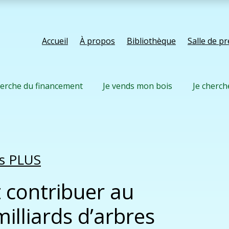
Accueil
À propos
Bibliothèque
Salle de p
herche du financement
Je vends mon bois
Je cherch
us PLUS
t contribuer au
illiards d’arbres