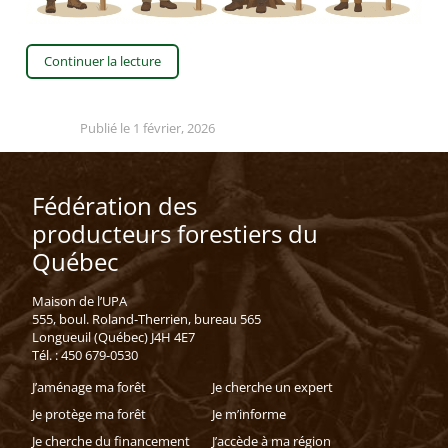
Continuer la lecture
Publié le 1 février, 2026
Fédération des
producteurs forestiers du
Québec
Maison de l’UPA
555, boul. Roland-Therrien, bureau 565
Longueuil (Québec) J4H 4E7
Tél. : 450 679-0530
J’aménage ma forêt
Je cherche un expert
Je protège ma forêt
Je m’informe
Je cherche du financement
J’accède à ma région