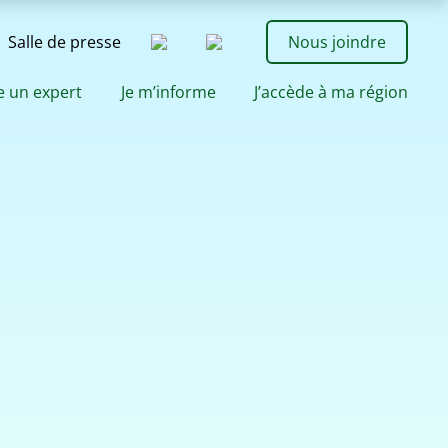
Salle de presse
Nous joindre
e un expert
Je m’informe
J’accède à ma région