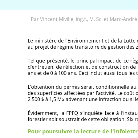
Par Vincent Miville, ing.f., M. Sc. et Marc-Andr
Le ministère de l’Environnement et de la Lutt
au projet de régime transitoire de gestion des zo
Tel que présenté, le principal impact de ce rè
d’entretien, de réfection et de construction de
ans et de 0 à 100 ans. Ceci inclut aussi tous le
L’obtention du permis serait conditionnelle au
des superficies affectées par l’activité. Le coû
2 500 $ à 1,5 M$ advenant une infraction ou si 
Évidemment, la FPFQ s’inquiète face à l’inst
forestier soit soustrait de cette obligation. Six
Pour poursuivre la lecture de l'infolettre