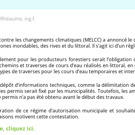
é Rhéaume, ing.f.
e contre les changements climatiques (MELCC) a annoncé le 
nes inondables, des rives et du littoral. Il s’agit ici d’un r
glement pour les producteurs forestiers serait l’obligation
 chemins et traverses de cours d’eau réalisés en littoral, e
s types de traverses pour les cours d’eau temporaires et inte
 dépôt d’informations techniques, comme la délimitation des
t des permis serait fixé par les municipalités. Toutefois, le
le permis n’a pas été obtenu avant le début des travaux.
auration de ce régime d’autorisation municipale et souhai
 raisons motivent cette contestation.
, cliquez ici.