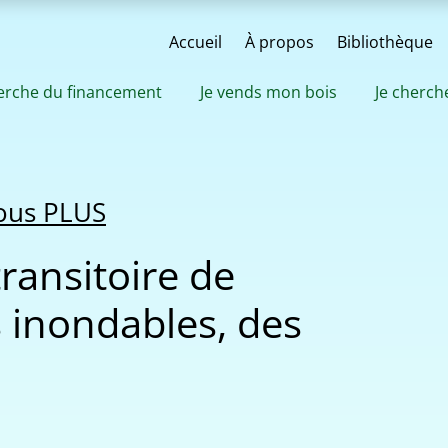
Accueil
À propos
Bibliothèque
herche du financement
Je vends mon bois
Je cherch
nous PLUS
ransitoire de
 inondables, des