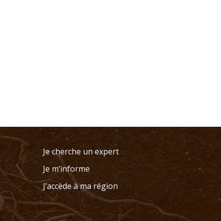
Je cherche un expert
Je m’informe
J’accède à ma région