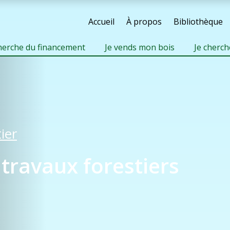
Accueil
À propos
Bibliothèque
cherche du financement
Je vends mon bois
Je cherch
ier
 travaux forestiers