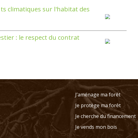
ts climatiques sur l'habitat des
tier : le respect du contrat
J’aménage ma forêt
u
Je protège ma forêt
Je cherche du financement
Je vends mon bois