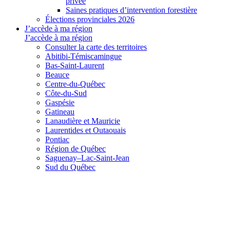
privée
Saines pratiques d’intervention forestière
Élections provinciales 2026
J’accède à ma région
J’accède à ma région
Consulter la carte des territoires
Abitibi-Témiscamingue
Bas-Saint-Laurent
Beauce
Centre-du-Québec
Côte-du-Sud
Gaspésie
Gatineau
Lanaudière et Mauricie
Laurentides et Outaouais
Pontiac
Région de Québec
Saguenay–Lac-Saint-Jean
Sud du Québec