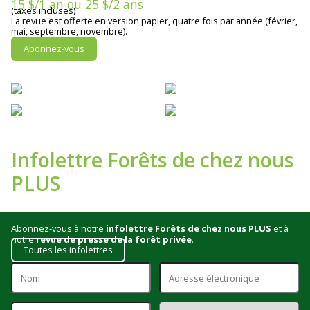
15 $/1 an ou 25 $/2 ans
(taxes incluses)
La revue est offerte en version papier, quatre fois par année (février,
mai, septembre, novembre).
Abonnez-vous
Infolettre Forêts de chez nous
PLUS
Abonnez-vous à notre
infolettre Forêts de chez nous PLUS
et à
notre
revue de presse de la forêt privée
.
Toutes les infolettres