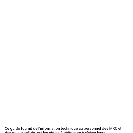
Ce guide fournit de l’information technique au personnel des MRC et
des municipalités, qui les aidera à rédiger ou à réviser leurs