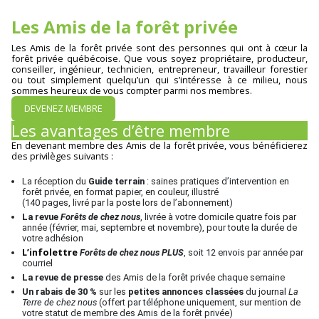
Les Amis de la forêt privée
Les Amis de la forêt privée sont des personnes qui ont à cœur la
forêt privée québécoise. Que vous soyez propriétaire, producteur,
conseiller, ingénieur, technicien, entrepreneur, travailleur forestier
ou tout simplement quelqu’un qui s’intéresse à ce milieu, nous
sommes heureux de vous compter parmi nos membres.
DEVENEZ MEMBRE
Les avantages d’être membre
En devenant membre des Amis de la forêt privée, vous bénéficierez
des privilèges suivants :
La réception du
Guide terrain
:
saines pratiques d’intervention en
forêt privée
, en format papier, en couleur, illustré
(140 pages, livré par la poste lors de l’abonnement)
La revue
Forêts de chez nous
, livrée à votre domicile quatre fois par
année (février, mai, septembre et novembre), pour toute la durée de
votre adhésion
L’infolettre
Forêts de chez nous PLUS
, soit 12 envois par année par
courriel
La revue de presse
des Amis de la forêt privée chaque semaine
Un rabais de 30 %
sur les
petites annonces classées
du journal
La
Terre de chez nous
(offert par téléphone uniquement, sur mention de
votre statut de membre des Amis de la forêt privée)