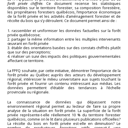
forêt privée chiffrée
. Ce document recense les statistiques
disponibles sur le territoire forestier, sa composition forestière,
les propriétaires forestiers québécois, l’importance économique
de la forêt privée et les activités d’aménagement forestier et de
récolte du bois qui s’y déroulent. Ce document permet ainsi de :
1. rassembler et uniformiser les données factuelles sur la forêt
privée québécoise;
2. partager la même information entre les multiples intervenants
œuvrant en forêt privée
3. établir des orientations basées sur des constats chiffrés plutôt
que sur des perceptions;
4. réaliser un suivi des impacts des politiques gouvernementales
affectant ce territoire.
La FPFQ souhaite, par cette initiative, démontrer l’importance de la
forêt privée au Québec auprès des acteurs du développement
régional, intéresser le milieu universitaire aux sujets touchant la
forêt privée et fournir un contenu intéressant aux médias. Les
données permettent d’établir des tendances à l’échelle
provinciale ou régionale.
La connaissance de données qui dépassent notre
environnement régional permet au lecteur de faire sa propre
analyse de la situation en forêt privée. La superficie de la forêt
privée représente-t-elle réellement 10 % du territoire forestier
québécois, comme on le lit dans plusieurs publications officielles?
La récolte du bois en forêt privée est-elle en diminution? Le
nombre de producteurs forestiers actifs connait-il une