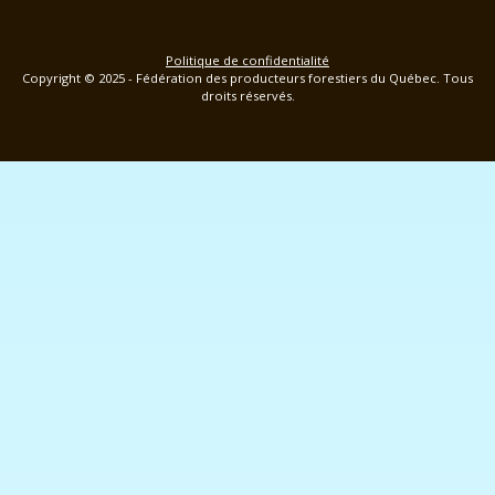
Politique de confidentialité
Copyright © 2025 - Fédération des producteurs forestiers du Québec. Tous
droits réservés.