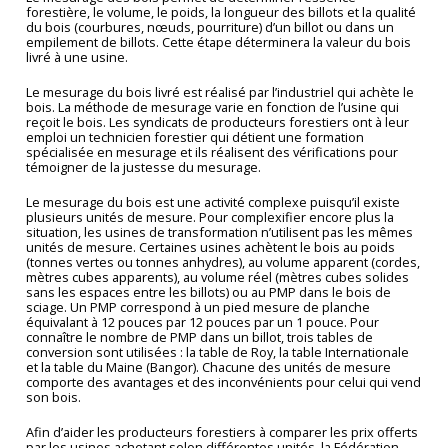
forestière, le volume, le poids, la longueur des billots et la qualité
du bois (courbures, nœuds, pourriture) d’un billot ou dans un
empilement de billots. Cette étape déterminera la valeur du bois
livré à une usine.
Le mesurage du bois livré est réalisé par l’industriel qui achète le
bois. La méthode de mesurage varie en fonction de l’usine qui
reçoit le bois. Les syndicats de producteurs forestiers ont à leur
emploi un technicien forestier qui détient une formation
spécialisée en mesurage et ils réalisent des vérifications pour
témoigner de la justesse du mesurage.
Le mesurage du bois est une activité complexe puisqu’il existe
plusieurs unités de mesure. Pour complexifier encore plus la
situation, les usines de transformation n’utilisent pas les mêmes
unités de mesure. Certaines usines achètent le bois au poids
(tonnes vertes ou tonnes anhydres), au volume apparent (cordes,
mètres cubes apparents), au volume réel (mètres cubes solides
sans les espaces entre les billots) ou au PMP dans le bois de
sciage. Un PMP correspond à un pied mesure de planche
équivalant à 12 pouces par 12 pouces par un 1 pouce. Pour
connaître le nombre de PMP dans un billot, trois tables de
conversion sont utilisées : la table de Roy, la table Internationale
et la table du Maine (Bangor). Chacune des unités de mesure
comporte des avantages et des inconvénients pour celui qui vend
son bois.
Afin d’aider les producteurs forestiers à comparer les prix offerts
par les usines achetant selon différentes unités, la Fédération