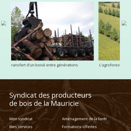
L'agroforesterie au Québec: des exemples inspirants, des
Avez
bénéfices importants
Syndicat des producteurs
de bois de la Mauricie
Mon syndicat
Aménagement de la forêt
Mes services
Formations offertes