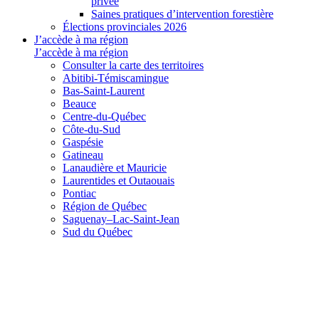
privée
Saines pratiques d’intervention forestière
Élections provinciales 2026
J’accède à ma région
J’accède à ma région
Consulter la carte des territoires
Abitibi-Témiscamingue
Bas-Saint-Laurent
Beauce
Centre-du-Québec
Côte-du-Sud
Gaspésie
Gatineau
Lanaudière et Mauricie
Laurentides et Outaouais
Pontiac
Région de Québec
Saguenay–Lac-Saint-Jean
Sud du Québec