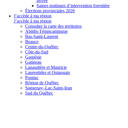
privée
Saines pratiques d’intervention forestière
Élections provinciales 2026
J’accède à ma région
J’accède à ma région
Consulter la carte des territoires
Abitibi-Témiscamingue
Bas-Saint-Laurent
Beauce
Centre-du-Québec
Côte-du-Sud
Gaspésie
Gatineau
Lanaudière et Mauricie
Laurentides et Outaouais
Pontiac
Région de Québec
Saguenay–Lac-Saint-Jean
Sud du Québec