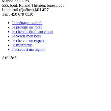
Maison de l’UPA
555, boul. Roland-Therrien, bureau 565
Longueuil (Québec) J4H 4E7
Tél. : 450 679-0530
J’aménage ma forêt
Je protège ma forêt
Je cherche du financement
Je vends mon bois
Je cherche un expert
Je m’informe
J’accède à ma région
Affiliée à: