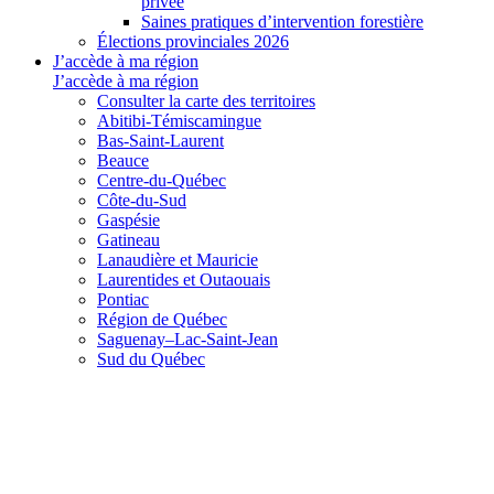
privée
Saines pratiques d’intervention forestière
Élections provinciales 2026
J’accède à ma région
J’accède à ma région
Consulter la carte des territoires
Abitibi-Témiscamingue
Bas-Saint-Laurent
Beauce
Centre-du-Québec
Côte-du-Sud
Gaspésie
Gatineau
Lanaudière et Mauricie
Laurentides et Outaouais
Pontiac
Région de Québec
Saguenay–Lac-Saint-Jean
Sud du Québec