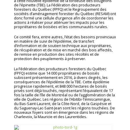
à cette nouvelle épidémie de la tordeuse des bougeons
de l’épinette (TBE). La Fédération des producteurs
forestiers du Québec (FPFQ) et le Regroupement des
sociétés d’aménagement forestier du Québec (RESAM) ont
donc formé une cellule d’urgence afin de coordonner les
actions à réaliser pour atténuer les impacts pour les
propriétaires de boisées et les communautés rurales.
Ce comité fera, entre autres, l’état des besoins provinciaux
en matière de suivi de l’épidémie, de transfert
d’information et de soutien technique aux propriétaires,
de récupération et de mise en marché des bois affectés,
de remise en production des sites récoltés et de
protection des peuplements à préserver.
La Fédération des producteurs forestiers du Québec
(FPFQ) estime que 14 000 propriétaires de boisés
subissent présentement en 2016, à divers degrés, les
conséquences de l’épidémie de la TBE. Cette épidémie
progresse rapidement, et 848 000 hectares de boisés
privés sont déjà touchés, représentant l’équivalent de 17
fois la taille de l’île de Montréal ou de l’agglomération de la
ville de Québec. Les régions de l’Abitibi-Témiscamingue,
du Bas-Saint-Laurent, de la Côte-Nord, de la Gaspésie et
du Saguenay-Lac-Saint-Jean sont les régions touchées. De
nouveaux foyers sont en émergence dans les régions de
Charlevoix, la Mauricie et des Laurentides.