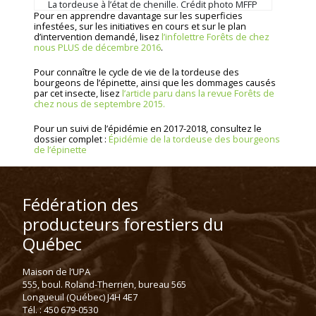
La tordeuse à l’état de chenille. Crédit photo MFFP
Pour en apprendre davantage sur les superficies
infestées, sur les initiatives en cours et sur le plan
d’intervention demandé, lisez
l’infolettre Forêts de chez
nous PLUS de décembre 2016
.
Pour connaître le cycle de vie de la tordeuse des
bourgeons de l’épinette, ainsi que les dommages causés
par cet insecte, lisez
l’article paru dans la revue Forêts de
chez nous de septembre 2015.
Pour un suivi de l’épidémie en 2017-2018, consultez le
dossier complet :
Épidémie de la tordeuse des bourgeons
de l’épinette
Fédération des
producteurs forestiers du
Québec
Maison de l’UPA
555, boul. Roland-Therrien, bureau 565
Longueuil (Québec) J4H 4E7
Tél. : 450 679-0530