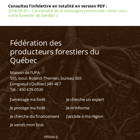
Consultez l’infolettre en totalité en version PDF :
2018-05-01 – Lancement de la campagne provinciale « Avez-vous
votre forestier de famille? »
Fédération des
producteurs forestiers du
Québec
Maison de l’UPA
555, boul. Roland-Therrien, bureau 565
Longueuil (Québec) J4H 4E7
Tél. : 450 679-0530
J’aménage ma forêt
Je cherche un expert
Je protège ma forêt
Je m’informe
Je cherche du financement
J’accède à ma région
Je vends mon bois
Affiliée à: