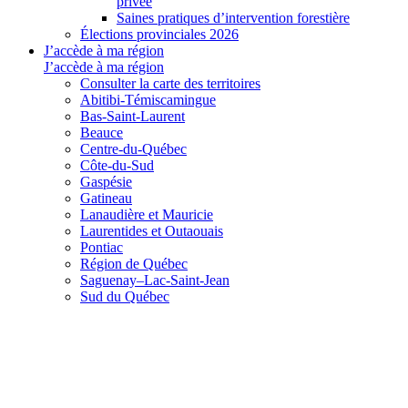
privée
Saines pratiques d’intervention forestière
Élections provinciales 2026
J’accède à ma région
J’accède à ma région
Consulter la carte des territoires
Abitibi-Témiscamingue
Bas-Saint-Laurent
Beauce
Centre-du-Québec
Côte-du-Sud
Gaspésie
Gatineau
Lanaudière et Mauricie
Laurentides et Outaouais
Pontiac
Région de Québec
Saguenay–Lac-Saint-Jean
Sud du Québec