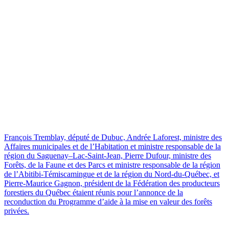
François Tremblay, député de Dubuc, Andrée Laforest, ministre des
Affaires municipales et de l’Habitation et ministre responsable de la
région du Saguenay–Lac-Saint-Jean, Pierre Dufour, ministre des
Forêts, de la Faune et des Parcs et ministre responsable de la région
de l’Abitibi-Témiscamingue et de la région du Nord-du-Québec, et
Pierre-Maurice Gagnon, président de la Fédération des producteurs
forestiers du Québec étaient réunis pour l’annonce de la
reconduction du Programme d’aide à la mise en valeur des forêts
privées.