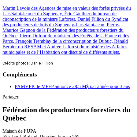
Martin Lavoie des Agences de mise en valeur des forêts privées du
Lac-Saint-Jean et du Saguenay, Éric Gauthier du bureau de
circonscription de la ministre Laforest, Daniel Fillion du Syndicat
des producteurs de bois du Saguenay-Lac-Saint-Jean, Pierre-
Maurice Gagnon de la Fédération des producteurs forestiers du
Québec, Pierre Dufour du ministère des Forêts, de la Faune et des
Parcs, François Tremblay de la circonscription de Dubuc, Rénald
Bernier du RESAM et Andrée Laforest du ministère des Affaires
municipales et de l’Habitation ont discuté de différents sujets.
Crédits photos: Daniel Fillion
Compléments
PAMVFP: le MFFP annonce 28,5 M$ par année pour 3 ans
Partager
Fédération des producteurs forestiers du
Québec
Maison de l’UPA
555, boul. Roland-Therrien, bureau 565