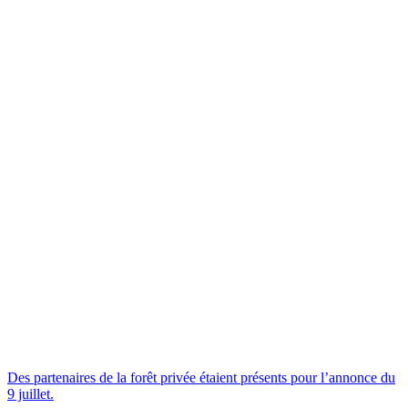
Des partenaires de la forêt privée étaient présents pour l’annonce du
9 juillet.