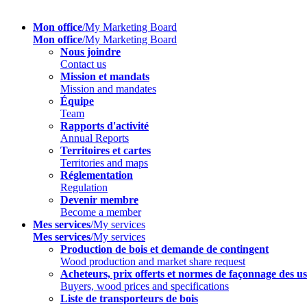
Mon office
/My Marketing Board
Mon office
/My Marketing Board
Nous joindre
Contact us
Mission et mandats
Mission and mandates
Équipe
Team
Rapports d'activité
Annual Reports
Territoires et cartes
Territories and maps
Réglementation
Regulation
Devenir membre
Become a member
Mes services
/My services
Mes services
/My services
Production de bois et demande de contingent
Wood production and market share request
Acheteurs, prix offerts et normes de façonnage des us
Buyers, wood prices and specifications
Liste de transporteurs de bois