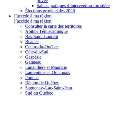
privée
Saines pratiques d’intervention forestière
Élections provinciales 2026
J’accède à ma région
J’accède à ma région
Consulter la carte des territoires
Abitibi-Témiscamingue
Bas-Saint-Laurent
Beauce
Centre-du-Québec
Côte-du-Sud
Gaspésie
Gatineau
Lanaudière et Mauricie
Laurentides et Outaouais
Pontiac
Région de Québec
Saguenay–Lac-Saint-Jean
Sud du Québec