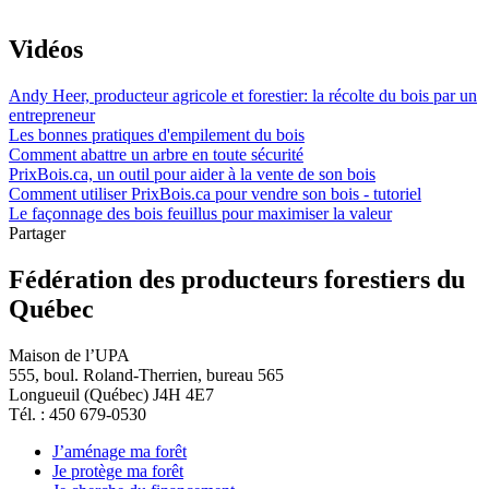
Vidéos
Andy Heer, producteur agricole et forestier: la récolte du bois par un
entrepreneur
Les bonnes pratiques d'empilement du bois
Comment abattre un arbre en toute sécurité
PrixBois.ca, un outil pour aider à la vente de son bois
Comment utiliser PrixBois.ca pour vendre son bois - tutoriel
Le façonnage des bois feuillus pour maximiser la valeur
Partager
Fédération des producteurs forestiers du
Québec
Maison de l’UPA
555, boul. Roland-Therrien, bureau 565
Longueuil (Québec) J4H 4E7
Tél. : 450 679-0530
J’aménage ma forêt
Je protège ma forêt