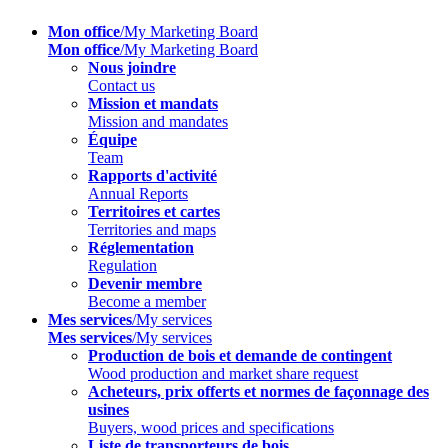
Mon office
/My Marketing Board
Mon office
/My Marketing Board
Nous joindre
Contact us
Mission et mandats
Mission and mandates
Équipe
Team
Rapports d'activité
Annual Reports
Territoires et cartes
Territories and maps
Réglementation
Regulation
Devenir membre
Become a member
Mes services
/My services
Mes services
/My services
Production de bois et demande de contingent
Wood production and market share request
Acheteurs, prix offerts et normes de façonnage des
usines
Buyers, wood prices and specifications
Liste de transporteurs de bois