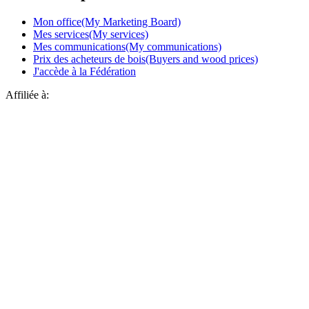
Mon office(My Marketing Board)
Mes services(My services)
Mes communications(My communications)
Prix des acheteurs de bois(Buyers and wood prices)
J'accède à la Fédération
Affiliée à: