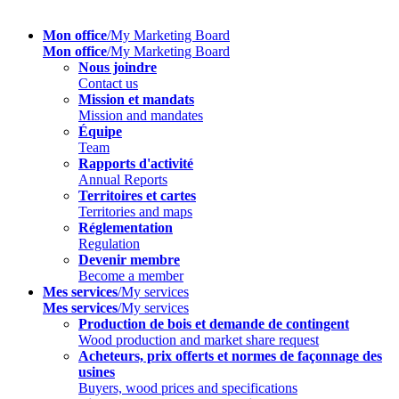
Mon office
/My Marketing Board
Mon office
/My Marketing Board
Nous joindre
Contact us
Mission et mandats
Mission and mandates
Équipe
Team
Rapports d'activité
Annual Reports
Territoires et cartes
Territories and maps
Réglementation
Regulation
Devenir membre
Become a member
Mes services
/My services
Mes services
/My services
Production de bois et demande de contingent
Wood production and market share request
Acheteurs, prix offerts et normes de façonnage des
usines
Buyers, wood prices and specifications