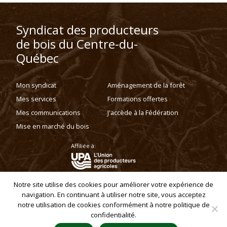
Syndicat des producteurs
de bois du Centre-du-
Québec
Mon syndicat
Aménagement de la forêt
Mes services
Formations offertes
Mes communications
J'accède à la Fédération
Mise en marché du bois
Affiliée à:
Notre site utilise des cookies pour améliorer votre expérience de
navigation. En continuant à utiliser notre site, vous acceptez
Politique de confidentialité
notre utilisation de cookies conformément à notre politique de
Copyright © 2019 - Syndicat des producteurs de bois du Centre-du-Québec.
Tous droits réservés.
confidentialité.