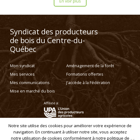
En voir plus
Syndicat des producteurs
de bois du Centre-du-
Québec
Mon syndicat
Aménagement de la forêt
Mes services
Formations offertes
Mes communications
J'accède à la Fédération
Mise en marché du bois
Affiliée à:
Notre site utilise des cookies pour améliorer votre expérience de
navigation. En continuant à utiliser notre site, vous acceptez
Politique de confidentialité
notre utilisation de cookies conformément à notre politique de
Copyright © 2019 - Syndicat des producteurs de bois du Centre-du-Québec.