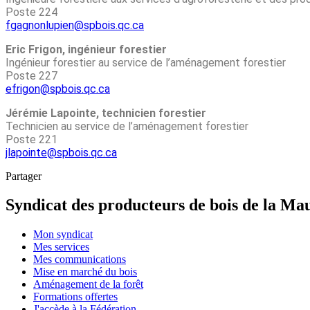
Poste 224
fgagnonlupien@spbois.qc.ca
Eric Frigon, ingénieur forestier
Ingénieur forestier au service de l’aménagement forestier
Poste 227
efrigon@spbois.qc.ca
Jérémie Lapointe, technicien forestier
Technicien au service de l’aménagement forestier
Poste 221
jlapointe@spbois.qc.ca
Partager
Syndicat des producteurs de bois de la Mau
Mon syndicat
Mes services
Mes communications
Mise en marché du bois
Aménagement de la forêt
Formations offertes
J'accède à la Fédération