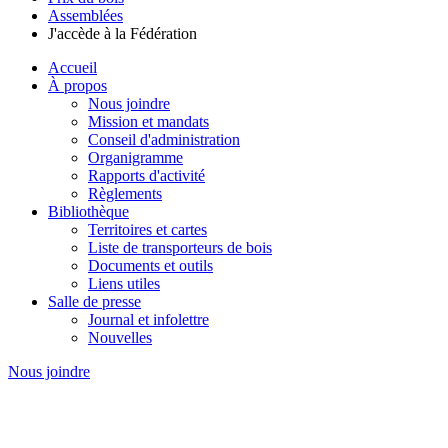
Assemblées
J'accède à la Fédération
Accueil
À propos
Nous joindre
Mission et mandats
Conseil d'administration
Organigramme
Rapports d'activité
Règlements
Bibliothèque
Territoires et cartes
Liste de transporteurs de bois
Documents et outils
Liens utiles
Salle de presse
Journal et infolettre
Nouvelles
Nous joindre