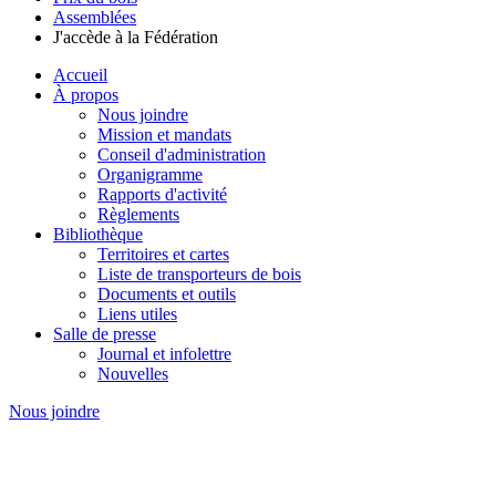
Assemblées
J'accède à la Fédération
Accueil
À propos
Nous joindre
Mission et mandats
Conseil d'administration
Organigramme
Rapports d'activité
Règlements
Bibliothèque
Territoires et cartes
Liste de transporteurs de bois
Documents et outils
Liens utiles
Salle de presse
Journal et infolettre
Nouvelles
Nous joindre