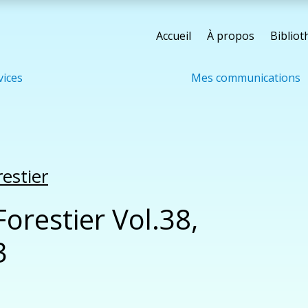
Accueil
À propos
Biblio
vices
Mes communications
estier
orestier Vol.38,
3