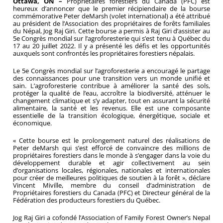
Ottawa, ON –
Propriétaires forestiers du Canada (PFC) est
heureux d’annoncer que le premier récipiendaire de la bourse
commémorative Peter deMarsh (volet international) a été attribué
au président de l’Association des propriétaires de forêts familiales
du Népal, Jog Raj Giri. Cette bourse a permis à Raj Giri d’assister au
5e Congrès mondial sur l’agroforesterie qui s’est tenu à Québec du
17 au 20 juillet 2022. Il y a présenté les défis et les opportunités
auxquels sont confrontés les propriétaires forestiers népalais.
Le 5e Congrès mondial sur l’agroforesterie a encouragé le partage
des connaissances pour une transition vers un monde unifié et
sain. L’agroforesterie contribue à améliorer la santé des sols,
protéger la qualité de l’eau, accroître la biodiversité, atténuer le
changement climatique et s’y adapter, tout en assurant la sécurité
alimentaire, la santé et les revenus. Elle est une composante
essentielle de la transition écologique, énergétique, sociale et
économique.
« Cette bourse est le prolongement naturel des réalisations de
Peter deMarsh qui s’est efforcé de convaincre des millions de
propriétaires forestiers dans le monde à s’engager dans la voie du
développement durable et agir collectivement au sein
d’organisations locales, régionales, nationales et internationales
pour créer de meilleures politiques de soutien à la forêt », déclare
Vincent Miville, membre du conseil d’administration de
Propriétaires forestiers du Canada (PFC) et Directeur général de la
Fédération des producteurs forestiers du Québec.
Jog Raj Giri a cofondé l’Association of Family Forest Owner’s Nepal