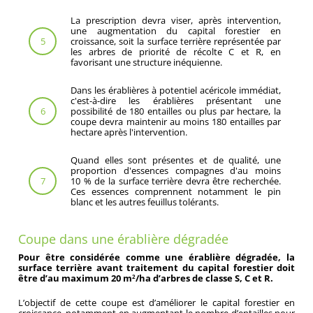
La prescription devra viser, après intervention,
une augmentation du capital forestier en
croissance, soit la surface terrière représentée par
5
les arbres de priorité de récolte C et R, en
favorisant une structure inéquienne.
Dans les érablières à potentiel acéricole immédiat,
c'est-à-dire les érablières présentant une
possibilité de 180 entailles ou plus par hectare, la
6
coupe devra maintenir au moins 180 entailles par
hectare après l'intervention.
Quand elles sont présentes et de qualité, une
proportion d'essences compagnes d'au moins
10 % de la surface terrière devra être recherchée.
7
Ces essences comprennent notamment le pin
blanc et les autres feuillus tolérants.
Coupe dans une érablière dégradée
Pour être considérée comme une érablière dégradée, la
surface terrière avant traitement du capital forestier doit
être d’au maximum 20 m
/ha d’arbres de classe S, C et R.
2
L’objectif de cette coupe est d’améliorer le capital forestier en
croissance, notamment en augmentant le nombre d’entailles pour