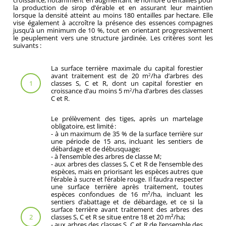
la production de sirop d’érable et en assurant leur maintien
lorsque la densité atteint au moins 180 entailles par hectare. Elle
vise également à accroître la présence des essences compagnes
jusqu’à un minimum de 10 %, tout en orientant progressivement
le peuplement vers une structure jardinée. Les critères sont les
suivants :
La surface terrière maximale du capital forestier
avant traitement est de 20 m
/ha d’arbres des
2
classes S, C et R, dont un capital forestier en
1
croissance d’au moins 5 m
/ha d’arbres des classes
2
C et R.
Le prélèvement des tiges, après un martelage
obligatoire, est limité :
- à un maximum de 35 % de la surface terrière sur
une période de 15 ans, incluant les sentiers de
débardage et de débusquage;
- à l’ensemble des arbres de classe M;
- aux arbres des classes S, C et R de l’ensemble des
espèces, mais en priorisant les espèces autres que
l’érable à sucre et l’érable rouge. Il faudra respecter
une surface terrière après traitement, toutes
espèces confondues de 16 m²/ha, incluant les
sentiers d’abattage et de débardage, et ce si la
surface terrière avant traitement des arbres des
classes S, C et R se situe entre 18 et 20 m²/ha;
2
- aux arbres des classes S, C et R de l’ensemble des