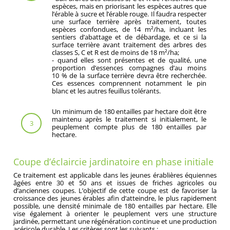
espèces, mais en priorisant les espèces autres que
l’érable à sucre et l’érable rouge. Il faudra respecter
une surface terrière après traitement, toutes
espèces confondues, de 14 m²/ha, incluant les
sentiers d’abattage et de débardage, et ce si la
surface terrière avant traitement des arbres des
classes S, C et R est de moins de 18 m²/ha;
- quand elles sont présentes et de qualité, une
proportion d’essences compagnes d’au moins
10 % de la surface terrière devra être recherchée.
Ces essences comprennent notamment le pin
blanc et les autres feuillus tolérants.
Un minimum de 180 entailles par hectare doit être
maintenu après le traitement si initialement, le
3
peuplement compte plus de 180 entailles par
hectare.
Coupe d’éclaircie jardinatoire en phase initiale
Ce traitement est applicable dans les jeunes érablières équiennes
âgées entre 30 et 50 ans et issues de friches agricoles ou
d’anciennes coupes. L’objectif de cette coupe est de favoriser la
croissance des jeunes érables afin d’atteindre, le plus rapidement
possible, une densité minimale de 180 entailles par hectare. Elle
vise également à orienter le peuplement vers une structure
jardinée, permettant une régénération continue et une production
acéricole durable. Les critères sont les suivants :