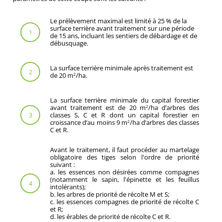
Le prélèvement maximal est limité à 25 % de la
surface terrière avant traitement sur une période
1
de 15 ans, incluant les sentiers de débardage et de
débusquage.
La surface terrière minimale après traitement est
2
de 20 m
/ha.
2
La surface terrière minimale du capital forestier
avant traitement est de 20 m
/ha d’arbres des
2
classes S, C et R dont un capital forestier en
3
croissance d’au moins 9 m
/ha d’arbres des classes
2
C et R.
Avant le traitement, il faut procéder au martelage
obligatoire des tiges selon l'ordre de priorité
suivant :
a. les essences non désirées comme compagnes
(notamment le sapin, l'épinette et les feuillus
4
intolérants);
b. les arbres de priorité de récolte M et S;
c. les essences compagnes de priorité de récolte C
et R;
d. les érables de priorité de récolte C et R.