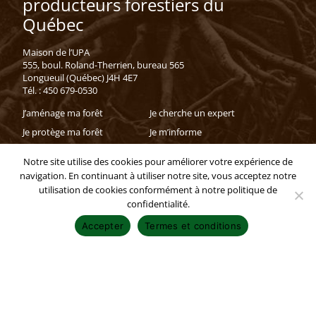
producteurs forestiers du
Québec
Maison de l’UPA
555, boul. Roland-Therrien, bureau 565
Longueuil (Québec) J4H 4E7
Tél. : 450 679-0530
J’aménage ma forêt
Je cherche un expert
Je protège ma forêt
Je m’informe
Je cherche du financement
J’accède à ma région
Notre site utilise des cookies pour améliorer votre expérience de
Je vends mon bois
navigation. En continuant à utiliser notre site, vous acceptez notre
utilisation de cookies conformément à notre politique de
Affiliée à:
confidentialité.
Accepter
Termes et conditions
Politique de confidentialité
Copyright © 2025 - Fédération des producteurs forestiers du Québec. Tous
droits réservés.