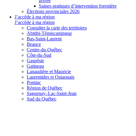
privée
Saines pratiques d’intervention forestière
Élections provinciales 2026
J’accède à ma région
J’accède à ma région
Consulter la carte des territoires
Abitibi-Témiscamingue
Bas-Saint-Laurent
Beauce
Centre-du-Québec
Côte-du-Sud
Gaspésie
Gatineau
Lanaudière et Mauricie
Laurentides et Outaouais
Pontiac
Région de Québec
Saguenay–Lac-Saint-Jean
Sud du Québec