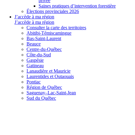
privée
Saines pratiques d’intervention forestière
Élections provinciales 2026
J’accède à ma région
J’accède à ma région
Consulter la carte des territoires
Abitibi-Témiscamingue
Bas-Saint-Laurent
Beauce
Centre-du-Québec
Côte-du-Sud
Gaspésie
Gatineau
Lanaudière et Mauricie
Laurentides et Outaouais
Pontiac
Région de Québec
Saguenay–Lac-Saint-Jean
Sud du Québec