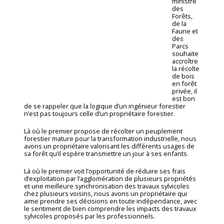
ministre
des
Forêts,
de la
Faune et
des
Parcs
souhaite
accroître
la récolte
de bois
en forêt
privée, il
est bon
de se rappeler que la logique d’un ingénieur forestier
n’est pas toujours celle d’un propriétaire forestier.
Là où le premier propose de récolter un peuplement
forestier mature pour la transformation industrielle, nous
avons un propriétaire valorisant les différents usages de
sa forêt qu’il espère transmettre un jour à ses enfants.
Là où le premier voit l’opportunité de réduire ses frais
d’exploitation par l’agglomération de plusieurs propriétés
et une meilleure synchronisation des travaux sylvicoles
chez plusieurs voisins, nous avons un propriétaire qui
aime prendre ses décisions en toute indépendance, avec
le sentiment de bien comprendre les impacts des travaux
sylvicoles proposés par les professionnels.