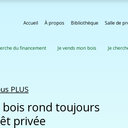
Accueil
À propos
Bibliothèque
Salle de p
herche du financement
Je vends mon bois
Je cherch
nous PLUS
 bois rond toujours
êt privée