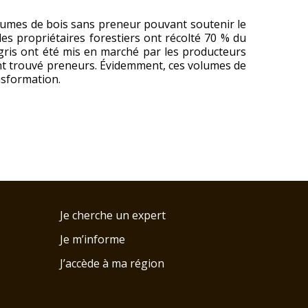
volumes de bois sans preneur pouvant soutenir le
les propriétaires forestiers ont récolté 70 % du
 gris ont été mis en marché par les producteurs
 ont trouvé preneurs. Évidemment, ces volumes de
nsformation.
Je cherche un expert
Je m’informe
J’accède à ma région