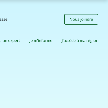
resse
Nous joindre
e un expert
Je m’informe
J’accède à ma région