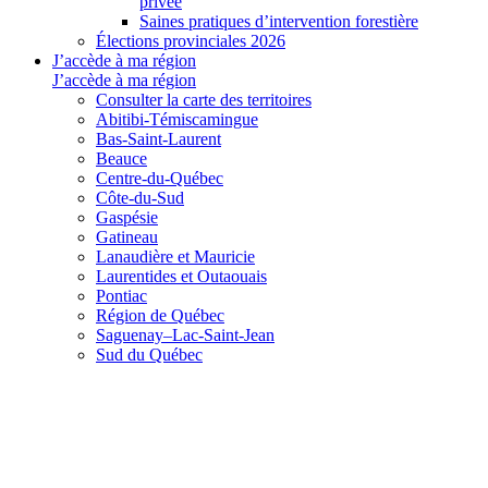
privée
Saines pratiques d’intervention forestière
Élections provinciales 2026
J’accède à ma région
J’accède à ma région
Consulter la carte des territoires
Abitibi-Témiscamingue
Bas-Saint-Laurent
Beauce
Centre-du-Québec
Côte-du-Sud
Gaspésie
Gatineau
Lanaudière et Mauricie
Laurentides et Outaouais
Pontiac
Région de Québec
Saguenay–Lac-Saint-Jean
Sud du Québec