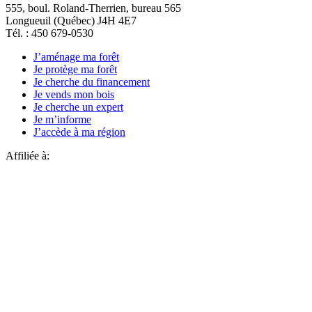
555, boul. Roland-Therrien, bureau 565
Longueuil (Québec) J4H 4E7
Tél. : 450 679-0530
J’aménage ma forêt
Je protège ma forêt
Je cherche du financement
Je vends mon bois
Je cherche un expert
Je m’informe
J’accède à ma région
Affiliée à: