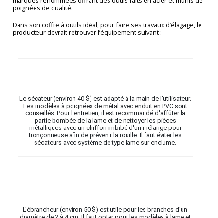
marques renommées offrant des outils faits en acier et munis de
poignées de qualité.
Dans son coffre à outils idéal, pour faire ses travaux d’élagage, le
producteur devrait retrouver l’équipement suivant :
Le sécateur (environ 40 $) est adapté à la main de l'utilisateur.
Les modèles à poignées de métal avec enduit en PVC sont
conseillés. Pour l'entretien, il est recommandé d'affûter la
partie bombée de la lame et de nettoyer les pièces
métalliques avec un chiffon imbibé d'un mélange pour
tronçonneuse afin de prévenir la rouille. Il faut éviter les
sécateurs avec système de type lame sur enclume.
L'ébrancheur (environ 50 $) est utile pour les branches d'un
diamètre de 2 à 4 cm. Il faut opter pour les modèles à lame et