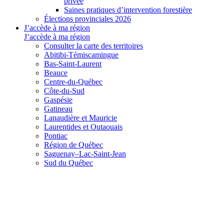
privée
Saines pratiques d’intervention forestière
Élections provinciales 2026
J’accède à ma région
J’accède à ma région
Consulter la carte des territoires
Abitibi-Témiscamingue
Bas-Saint-Laurent
Beauce
Centre-du-Québec
Côte-du-Sud
Gaspésie
Gatineau
Lanaudière et Mauricie
Laurentides et Outaouais
Pontiac
Région de Québec
Saguenay–Lac-Saint-Jean
Sud du Québec