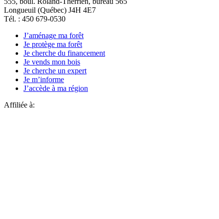
555, boul. Roland-Therrien, bureau 565
Longueuil (Québec) J4H 4E7
Tél. : 450 679-0530
J’aménage ma forêt
Je protège ma forêt
Je cherche du financement
Je vends mon bois
Je cherche un expert
Je m’informe
J’accède à ma région
Affiliée à: