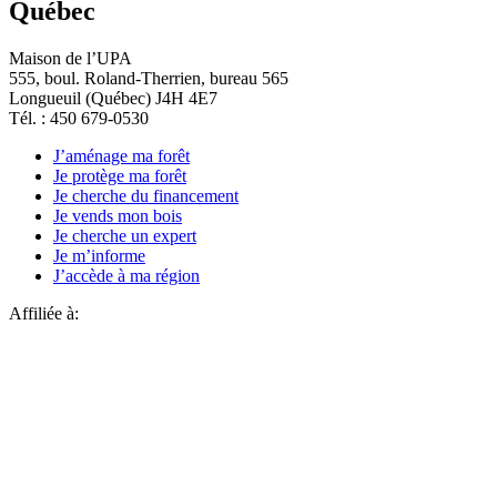
Québec
Maison de l’UPA
555, boul. Roland-Therrien, bureau 565
Longueuil (Québec) J4H 4E7
Tél. : 450 679-0530
J’aménage ma forêt
Je protège ma forêt
Je cherche du financement
Je vends mon bois
Je cherche un expert
Je m’informe
J’accède à ma région
Affiliée à: