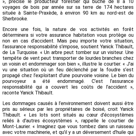
», précise le producteur forestier qui bûche de 8 à 10
voyages de bois par année sur sa terre de 174 hectares
située à Sainte-Praxède, à environ 90 km au nord-est de
Sherbrooke.
Encore une fois, la nature de vos activités en forêt
déterminera si votre assurance habitation vous protège ou
non en cas d’accident. Mais peu importe votre situation,
l’assurance responsabilité s’impose, soutient Yanick Thibault,
de La Turquoise. « Un arbre peut tomber sur un visiteur. Une
tempête de vent peut transporter de lourdes branches chez
un voisin et endommager son bien », illustre le courtier. « J’ai
vu une situation où un feu déclenché par la foudre s’est
propagé chez l’exploitant d’une pourvoirie voisine. Le bien du
pourvoyeur a été endommagé. C’est l’assurance
responsabilité qui a couvert les coûts de l’accident »,
raconte Yanick Thibault.
Les dommages causés à l’environnement doivent aussi être
pris au sérieux par les propriétaires de boisé, croit Yanick
Thibault. « Les lots sont situés au cœur d’écosystèmes
reliés à d’autres écosystèmes », rappelle le courtier de
Mont-Laurier. « Imaginez que vous tombez dans un ruisseau
avec votre machinerie, et qu’il y a un déversement d’huile qui