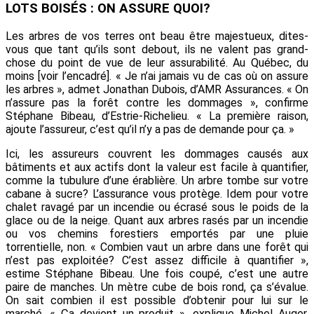
LOTS BOISÉS :
ON ASSURE QUOI?
Les arbres de vos terres ont beau être majestueux, dites-
vous que tant qu’ils sont debout, ils ne valent pas grand-
chose du point de vue de leur assurabilité. Au Québec, du
moins [voir l’encadré]. « Je n’ai jamais vu de cas où on assure
les arbres », admet Jonathan Dubois, d’AMR Assurances. « On
n’assure pas la forêt contre les dommages », confirme
Stéphane Bibeau, d’Estrie-Richelieu. « La première raison,
ajoute l’assureur, c’est qu’il n’y a pas de demande pour ça. »
Ici, les assureurs couvrent les dommages causés aux
bâtiments et aux actifs dont la valeur est facile à quantifier,
comme la tubulure d’une érablière. Un arbre tombe sur votre
cabane à sucre? L’assurance vous protège. Idem pour votre
chalet ravagé par un incendie ou écrasé sous le poids de la
glace ou de la neige. Quant aux arbres rasés par un incendie
ou vos chemins forestiers emportés par une pluie
torrentielle, non. « Combien vaut un arbre dans une forêt qui
n’est pas exploitée? C’est assez difficile à quantifier »,
estime Stéphane Bibeau. Une fois coupé, c’est une autre
paire de manches. Un mètre cube de bois rond, ça s’évalue.
On sait combien il est possible d’obtenir pour lui sur le
marché. « Ça devient un produit », explique Michel Auger,