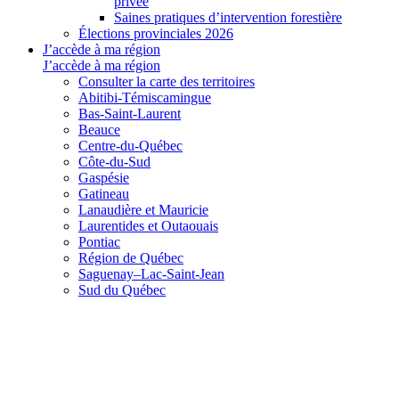
privée
Saines pratiques d’intervention forestière
Élections provinciales 2026
J’accède à ma région
J’accède à ma région
Consulter la carte des territoires
Abitibi-Témiscamingue
Bas-Saint-Laurent
Beauce
Centre-du-Québec
Côte-du-Sud
Gaspésie
Gatineau
Lanaudière et Mauricie
Laurentides et Outaouais
Pontiac
Région de Québec
Saguenay–Lac-Saint-Jean
Sud du Québec