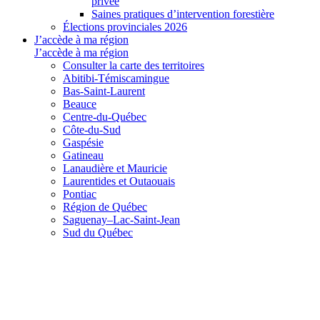
privée
Saines pratiques d’intervention forestière
Élections provinciales 2026
J’accède à ma région
J’accède à ma région
Consulter la carte des territoires
Abitibi-Témiscamingue
Bas-Saint-Laurent
Beauce
Centre-du-Québec
Côte-du-Sud
Gaspésie
Gatineau
Lanaudière et Mauricie
Laurentides et Outaouais
Pontiac
Région de Québec
Saguenay–Lac-Saint-Jean
Sud du Québec