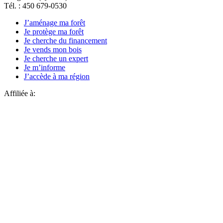
Tél. : 450 679-0530
J’aménage ma forêt
Je protège ma forêt
Je cherche du financement
Je vends mon bois
Je cherche un expert
Je m’informe
J’accède à ma région
Affiliée à: