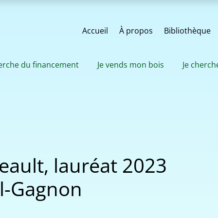
Accueil
À propos
Bibliothèque
herche du financement
Je vends mon bois
Je cherch
ault, lauréat 2023
ul-Gagnon