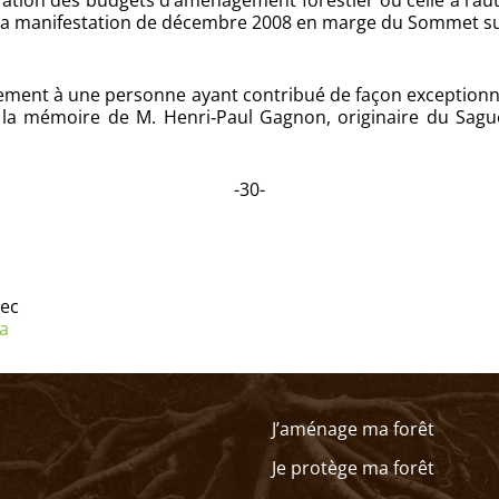
ation des budgets d’aménagement forestier ou celle à l’au
 la manifestation de décembre 2008 en marge du Sommet sur
ment à une personne ayant contribué de façon exceptionnelle
é à la mémoire de M. Henri‑Paul Gagnon, originaire du Sagu
-30-
bec
ca
J’aménage ma forêt
Je protège ma forêt