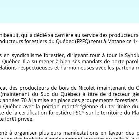
eault, qui a dédié sa carrière au service des producteurs f
oducteurs forestiers du Québec (FPFQ) tenu à Matane ce 1
er
n syndicalisme forestier, dirigeant tour à tour le Syndi
u Québec. Il a su mener à bien ses mandats de porte-paro
 relations respectueuses et harmonieuses avec les partenair
icat des producteurs de bois de Nicolet (maintenant du Cen
 (maintenant du Sud du Québec) à titre de directeur gén
des années 70 à la mise en place des groupements forestier
du Québec avec la portion montérégienne du territoire du 
ce de la certification forestière FSC
sur le territoire du P
®
e forêt privée.
a mené à organiser plusieurs manifestations en faveur des