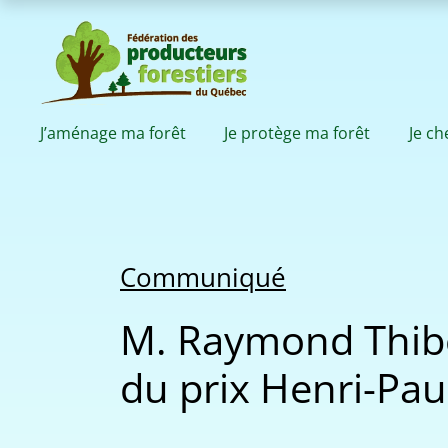
J’aménage ma forêt
Je protège ma forêt
Je c
Communiqué
M. Raymond Thibe
du prix Henri-Pa