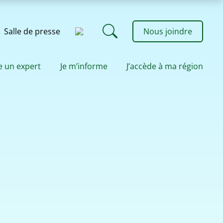
Salle de presse
Nous joindre
e un expert
Je m’informe
J’accède à ma région