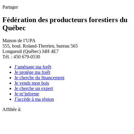
Partager
Fédération des producteurs forestiers du
Québec
Maison de l’UPA
555, boul. Roland-Therrien, bureau 565
Longueuil (Québec) J4H 4E7
Tél. : 450 679-0530
J’aménage ma forêt
Je protège ma forêt
Je cherche du financement
Je vends mon bois
Je cherche un expert
Je m’informe
J’accède à ma région
Affiliée à: