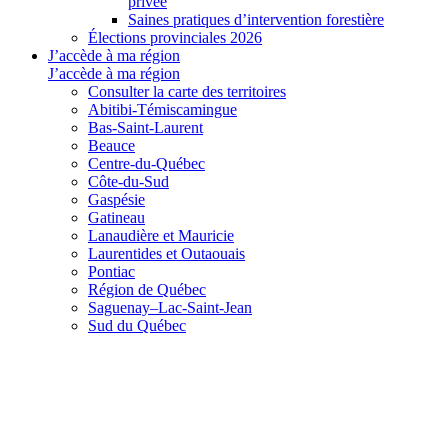
privée
Saines pratiques d’intervention forestière
Élections provinciales 2026
J’accède à ma région
J’accède à ma région
Consulter la carte des territoires
Abitibi-Témiscamingue
Bas-Saint-Laurent
Beauce
Centre-du-Québec
Côte-du-Sud
Gaspésie
Gatineau
Lanaudière et Mauricie
Laurentides et Outaouais
Pontiac
Région de Québec
Saguenay–Lac-Saint-Jean
Sud du Québec